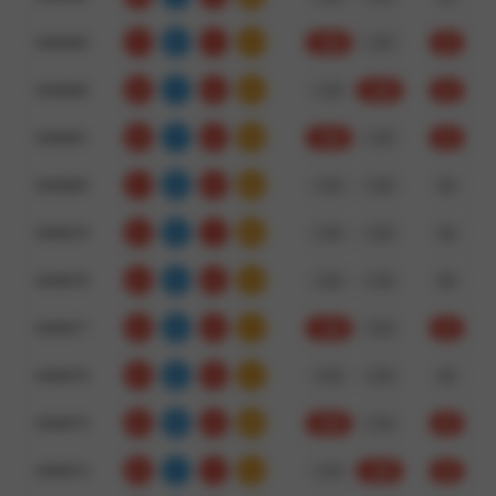
3466683
7
9
1
17
大单
小双
对
3466682
9
7
5
21
小双
大单
对
3466681
9
7
2
18
大双
小单
对
3466680
7
9
4
20
小双
大单
错
3466679
2
0
1
03
大单
小双
错
3466678
4
4
2
10
大双
小单
错
3466677
6
0
5
11
小单
大双
对
3466676
0
9
2
11
大单
小双
错
3466675
8
8
4
20
大双
小单
对
3466674
6
7
1
14
小单
大双
对