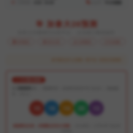
工作时间：
8:00 - 24:00
公众号：
PC28预测
🎯 加拿大28预测
加拿大28预测与分析平台 · 企业级大数据服务
实时数据
算法分析
走势图表
专业策略
商务合作 认准唯一用户名 / 没有任何群聊 / 站长担保 💛
⭐ 今日重点预测
第
3466694
期 ｜ 预测时间：2026年08月07日 22:24 ｜ 数据版
本：V3.2.1
15
18
14
20
13
根据算法分析，本期重点关注大单数
｜ 算法模型：LSTM-BP 混合神
经网络