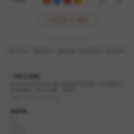
3466642
6
4
7
17
双
错
查看全部 151 期数据
— 合作伙伴 & 数据支持 —
Google
阿里云
数据堂
智算科技
安全盾
加拿大28预测
专业提供PC蛋蛋幸运28、加拿大28预测开奖历史查询。基于大数据分
析与智能算法，本站永久免费，无需注册。
ICP备案：豫ICP备17010199号-2
快速导航
首页
走势图
历史开奖