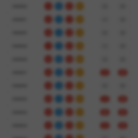
3466652
1
4
2
07
双
错
3466651
2
7
1
10
大
错
3466650
8
1
4
13
双
错
3466649
1
7
2
10
大
错
3466648
6
6
8
20
单
错
3466647
9
3
9
21
大
对
3466646
9
2
2
13
双
错
3466645
6
1
5
12
小
对
3466644
2
3
5
10
双
对
3466643
5
8
3
16
大
对