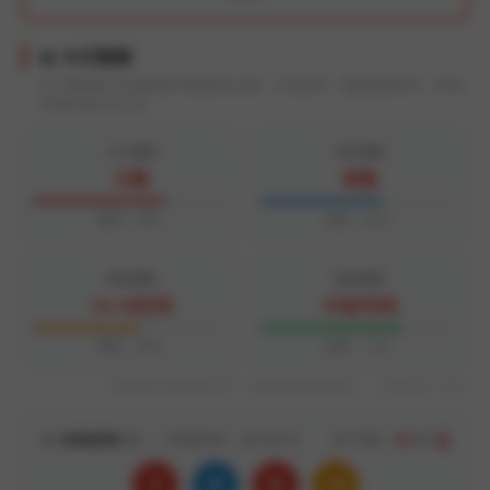
📊 今日预测
以下预测基于历史数据与智能算法分析，仅供参考。预测更新时间：2026
年08月06日 22:33
大小预测
单双预测
大数
单数
概率：68%
概率：62%
和值预测
极值预测
13-15区间
中段号码
概率：55%
概率：72%
根据最近50期数据分析，大数据预测概率较高。 ｜ 置信区间：95%
第
3466294
期 ｜ 开奖时间：22:33:31
距下期：
63
秒
+
+
=
1
8
6
15