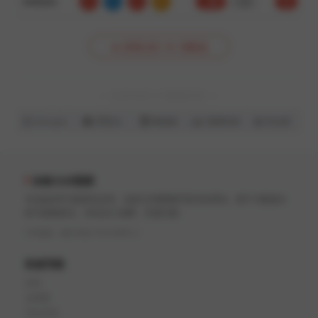
3466264
0
1
0
01
小单
大双
对
查看全部 151 期数据
— 合作伙伴 & 数据支持 —
Google
阿里云
数据堂
智算科技
安全盾
加拿大28预测
专业提供PC蛋蛋幸运28、加拿大28预测开奖历史查询。基于大数据分
析与智能算法，本站永久免费，无需注册。
ICP备案：豫ICP备17010199号-2
快速导航
首页
走势图
历史开奖