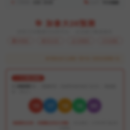
工作时间：
8:00 - 24:00
公众号：
PC28预测
🎯 加拿大28预测
加拿大28预测与分析平台 · 企业级大数据服务
实时数据
算法分析
走势图表
专业策略
商务合作 认准唯一用户名 / 没有任何群聊 / 站长担保 💛 ｜
⭐ 今日重点预测
第
3466295
期 ｜ 预测时间：2026年08月06日 22:33 ｜ 数据版
本：V3.2.1
15
17
18
16
05
根据算法分析，本期重点关注大单数
｜ 算法模型：LSTM-BP 混合神
经网络