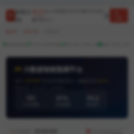
加拿大
首页
走势图
历史开奖
算法说明
28
登录
帮助中心
首页
/
加拿大28
/
预测分析
数据加密传输
7x24小时实时更新
累计分析 10000+ 期
服务 50000+ 用户
大数据智能预测平台
基于
LSTM-BP
混合神经网络算法 · 准确率高达
98.6%
数据来源：官方开奖 · 实时同步
151
51%
V3.2
已分析期数
当前准确率
算法版本
客服热线：
400-888-6666
service@pc28.com