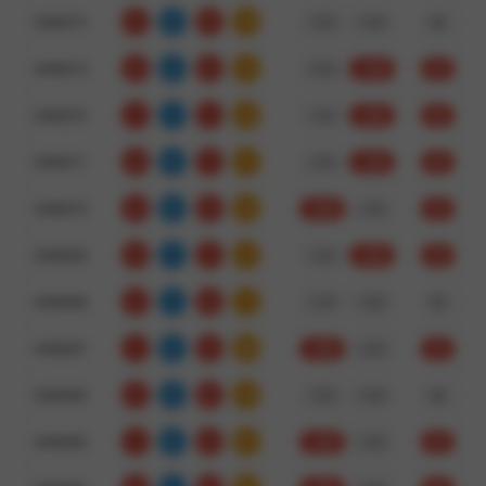
3466274
5
8
0
13
小双
大单
错
3466273
9
4
0
13
大双
小单
对
3466272
7
7
1
15
小双
大单
对
3466271
0
4
7
11
大双
小单
对
3466270
6
6
3
15
大单
小双
对
3466269
3
7
7
17
小双
大单
对
3466268
2
7
8
17
小单
大双
错
3466267
1
5
2
08
小双
大单
对
3466266
2
6
8
16
小双
大单
错
3466265
1
6
0
07
小单
大双
对