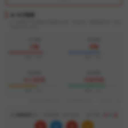
📊 今日预测
以下预测基于历史数据与智能算法分析，仅供参考。预测更新时间：2026
年08月07日 00:19
大小预测
单双预测
大数
单数
概率：68%
概率：62%
和值预测
极值预测
13-15区间
中段号码
概率：55%
概率：72%
根据最近50期数据分析，大数据预测概率较高。 ｜ 置信区间：95%
第
3466324
期 ｜ 开奖时间：00:19:00
距下期：
34
秒
+
+
=
9
8
0
17