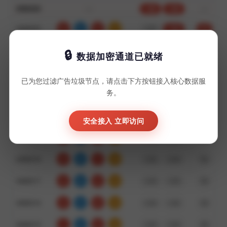
3466325
—
—
小双
大单
3466324
9
8
0
17
小双
大单
对
3466323
5
6
3
14
小单
大双
对
数据加密通道已就绪
3466322
6
3
0
09
大双
小单
对
已为您过滤广告垃圾节点，请点击下方按钮接入核心数据服
务。
3466321
0
4
2
06
大双
小单
错
3466320
3
1
5
09
小单
大双
对
安全接入 立即访问
3466319
8
4
4
16
大单
小双
错
3466318
4
8
1
13
小双
大单
错
3466317
2
8
4
14
大单
小双
错
3466316
3
3
8
14
大单
小双
错
3466315
1
8
9
18
小双
大单
错