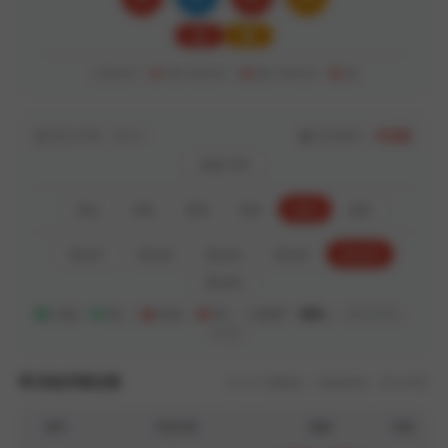
大
单
大双未开：
01
期
小双未开：
03
期
小单未开：
02
期
算法引擎：V3.2.1
当前模式：
专业版
加拿大28
组合
杀组
双项
四余
双组
龙虎
算法01
算法02
算法03
算法04
算法05
算法06
正确：
54
期 ｜
错误：
46
期 ｜ 正确率：
54%
｜
数据周期：
100期
历史开奖记录
共 151 期数据 ｜ 数据来源：官方开奖
期号
开奖内容
预测
结果