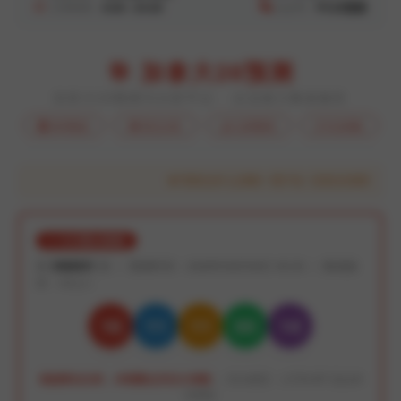
工作时间：
8:00 - 24:00
公众号：
PC28预测
🎯 加拿大28预测
加拿大28预测与分析平台 · 企业级大数据服务
实时数据
算法分析
走势图表
专业策略
商务合作 认准唯一用户名 / 没有任何群聊 / 站长担保 
⭐ 今日重点预测
第
3466031
期 ｜ 预测时间：2026年08月06日 06:36 ｜ 数据版
本：V3.2.1
16
11
11
03
14
根据算法分析，本期重点关注大单数
｜ 算法模型：LSTM-BP 混合神
经网络