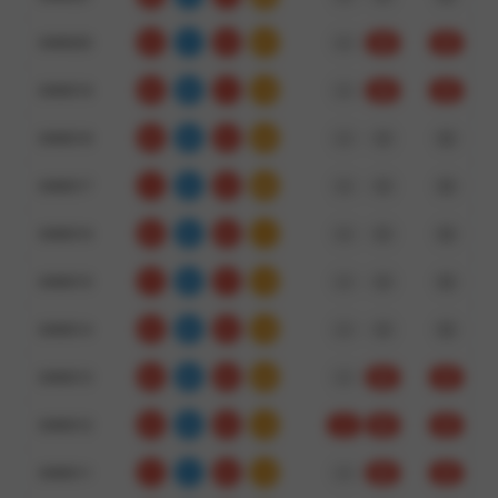
3466020
2
1
4
07
大
单
对
3466019
9
9
1
19
小
单
对
3466018
9
9
2
20
小
单
错
3466017
1
3
2
06
大
单
错
3466016
0
5
6
11
大
双
错
3466015
7
0
7
14
小
单
错
3466014
5
8
5
18
小
单
错
3466013
6
8
8
22
小
双
对
3466012
3
4
5
12
小
双
对
3466011
7
1
6
14
小
双
对