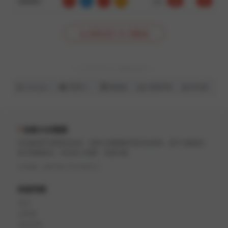
3466591
3
2
7
12
大
双
对
查看全部 151 期数据
— 合作伙伴 & 数据支持 —
Google
阿里云
数据堂
智算科技
安全盾
加拿大28预测
专业提供PC蛋蛋幸运28、加拿大28预测开奖历史查询。基于大数据分
析与智能算法，本站永久免费，无需注册。
ICP备案：豫ICP备17010199号-2
快速导航
首页
走势图
历史开奖