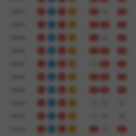
3466611
5
6
8
19
大
双
对
3466610
9
5
7
21
大
单
对
3466609
2
3
5
10
小
单
对
3466608
6
9
2
17
大
单
对
3466607
7
1
0
08
大
双
对
3466606
0
2
8
10
小
双
对
3466605
4
4
6
14
大
双
对
3466604
5
7
9
21
小
双
错
3466603
0
6
5
11
大
双
错
3466602
8
9
1
18
大
单
对